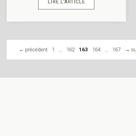
LIRE L'ARTICLE
Page
Page
Page
Page
Page
←
précédent
1
…
162
163
164
…
167
→
su