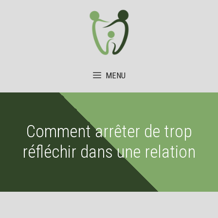
Aller
au
contenu
MENU
Comment arrêter de trop
réfléchir dans une relation