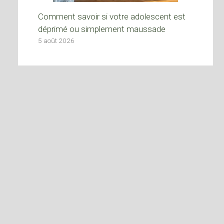
Comment savoir si votre adolescent est
déprimé ou simplement maussade
5 août 2026