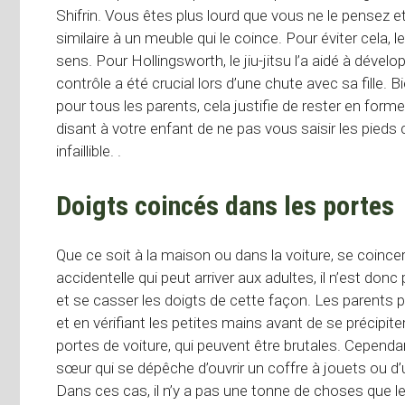
Shifrin. Vous êtes plus lourd que vous ne le pensez et
similaire à un meuble qui le coince. Pour éviter cela,
sens. Pour Hollingsworth, le jiu-jitsu l’a aidé à déve
contrôle a été crucial lors d’une chute avec sa fille. 
pour tous les parents, cela justifie de rester en form
disant à votre enfant de ne pas vous saisir les pied
infaillible. .
Doigts coincés dans les portes
Que ce soit à la maison ou dans la voiture, se coince
accidentelle qui peut arriver aux adultes, il n’est do
et se casser les doigts de cette façon. Les parents p
et en vérifiant les petites mains avant de se précipiter
portes de voiture, qui peuvent être brutales. Cependant
sœur qui se dépêche d’ouvrir un coffre à jouets ou d’
Dans ces cas, il n’y a pas une tonne de choses que le