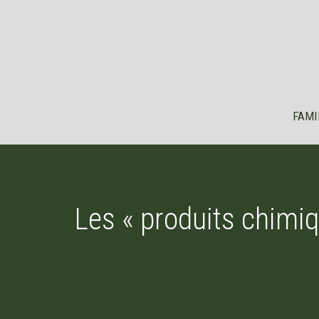
Aller
au
contenu
FAMI
Les « produits chimiq