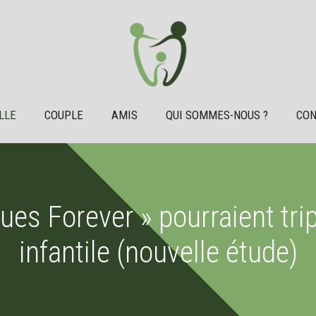
LLE
COUPLE
AMIS
QUI SOMMES-NOUS ?
CON
ues Forever » pourraient trip
infantile (nouvelle étude)