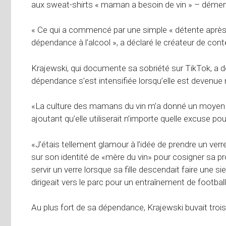
aux sweat-shirts « maman a besoin de vin » – démen
« Ce qui a commencé par une simple « détente après 
dépendance à l’alcool », a déclaré le créateur de con
Krajewski, qui documente sa sobriété sur TikTok, a d
dépendance s’est intensifiée lorsqu’elle est devenue
«La culture des mamans du vin m’a donné un moyen d’é
ajoutant qu’elle utiliserait n’importe quelle excuse pou
«J’étais tellement glamour à l’idée de prendre un verre
sur son identité de «mère du vin» pour cosigner sa p
servir un verre lorsque sa fille descendait faire une si
dirigeait vers le parc pour un entraînement de footbal
Au plus fort de sa dépendance, Krajewski buvait trois à