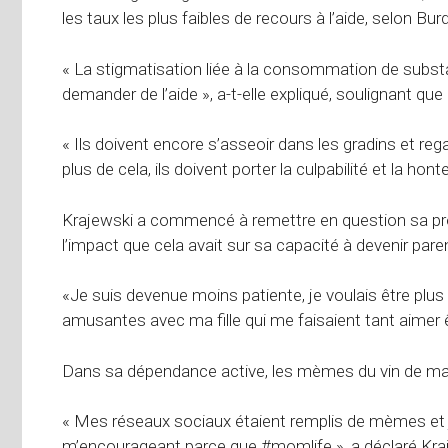
les taux les plus faibles de recours à l’aide, selon Bur
« La stigmatisation liée à la consommation de su
demander de l’aide », a-t-elle expliqué, soulignant que
« Ils doivent encore s’asseoir dans les gradins et rega
plus de cela, ils doivent porter la culpabilité et la hont
Krajewski a commencé à remettre en question sa pro
l’impact que cela avait sur sa capacité à devenir pare
«Je suis devenue moins patiente, je voulais être plus 
amusantes avec ma fille qui me faisaient tant aimer
Dans sa dépendance active, les mèmes du vin de ma
« Mes réseaux sociaux étaient remplis de mèmes et j’
m’encourageant parce que #momlife », a déclaré Kraj