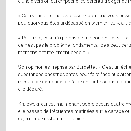
d’une diversion qui empêche les parents d’exiger de 
« Cela vous atténue juste assez pour que vous puissi
pourquoi vous êtes si dépassé en premier lieu », a-t-el
« Pour moi, cela m’a permis de me concentrer sur la 
ce n’est pas le problème fondamental, cela peut cert
mamans ont réellement besoin. »
Son opinion est reprise par Burdette : « C’est un éch
substances anesthésiantes pour faire face aux atten
mesure de demander de l’aide en toute sécurité pour 
elle déclaré.
Krajewski, qui est maintenant sobre depuis quatre moi
elle passait de fréquentes matinées sur le canapé ou a
déjeuner de restauration rapide.