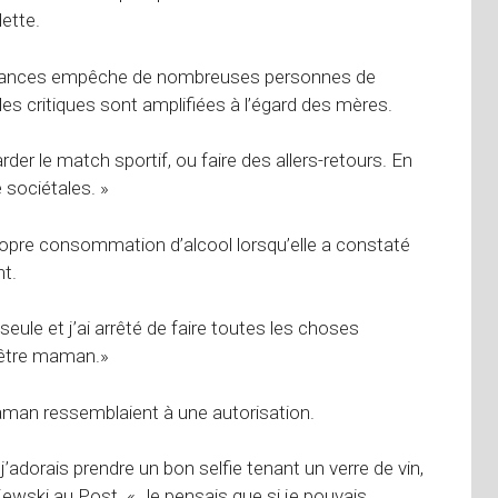
dette.
bstances empêche de nombreuses personnes de
 les critiques sont amplifiées à l’égard des mères.
rder le match sportif, ou faire des allers-retours. En
e sociétales. »
pre consommation d’alcool lorsqu’elle a constaté
nt.
seule et j’ai arrêté de faire toutes les choses
 être maman.»
man ressemblaient à une autorisation.
adorais prendre un bon selfie tenant un verre de vin,
ewski au Post. « Je pensais que si je pouvais