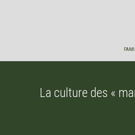
Aller
au
contenu
FAMI
La culture des « ma