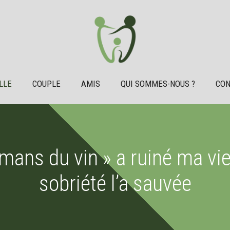
LLE
COUPLE
AMIS
QUI SOMMES-NOUS ?
CON
mans du vin » a ruiné ma vi
sobriété l’a sauvée