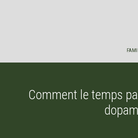
Aller
au
contenu
FAMI
Comment le temps pass
dopami