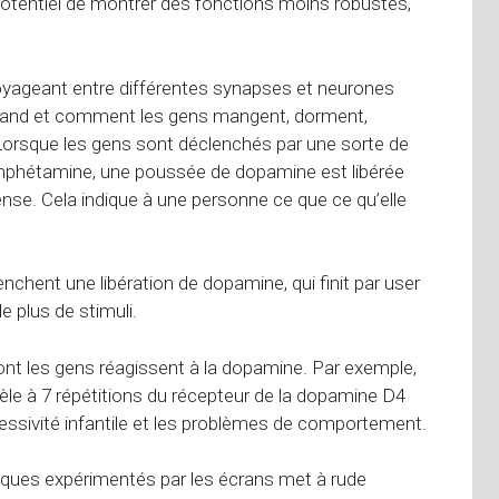
 potentiel de montrer des fonctions moins robustes,
oyageant entre différentes synapses et neurones
 quand et comment les gens mangent, dorment,
 Lorsque les gens sont déclenchés par une sorte de
phétamine, une poussée de dopamine est libérée
nse. Cela indique à une personne ce que ce qu’elle
chent une libération de dopamine, qui finit par user
 plus de stimuli.
ont les gens réagissent à la dopamine. Par exemple,
èle à 7 répétitions du récepteur de la dopamine D4
ressivité infantile et les problèmes de comportement.
giques expérimentés par les écrans met à rude