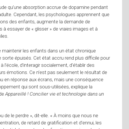
itude qu’une absorption accrue de dopamine pendant
 adulte. Cependant, les psychologues apprennent que
lsions des enfants, augmente la demande de
s à essayer de « glisser » de vraies images et à
iles.
de maintenir les enfants dans un état chronique
 sorte épuisés. Cet état accru rend plus difficile pour
 l’école, d’interagir socialement, d’établir des
leurs émotions. Ce n’est pas seulement le résultat de
eau en réponse aux écrans, mais une conséquence
ppement qui sont sous-utilisées, explique la
 de
Appareillé ! Concilier vie et technologie dans un
ou de le perdre », dit-elle. « À moins que nous ne
ration, de retard de gratification et d’ennui, les