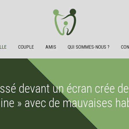
LLE
COUPLE
AMIS
QUI SOMMES-NOUS ?
CON
é devant un écran crée des
ne » avec de mauvaises ha