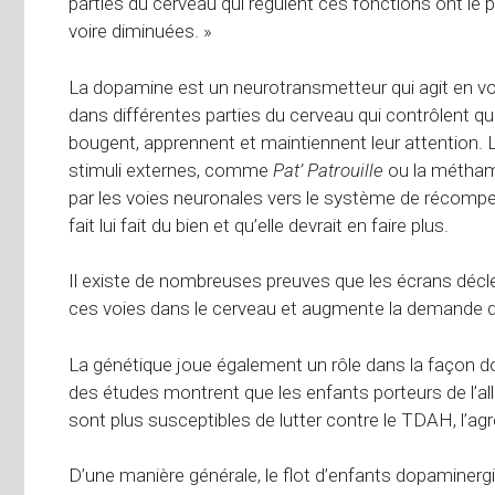
parties du cerveau qui régulent ces fonctions ont le
voire diminuées. »
La dopamine est un neurotransmetteur qui agit en v
dans différentes parties du cerveau qui contrôlent
bougent, apprennent et maintiennent leur attention.
stimuli externes, comme
Pat’ Patrouille
ou la métham
par les voies neuronales vers le système de récompe
fait lui fait du bien et qu’elle devrait en faire plus.
Il existe de nombreuses preuves que les écrans déclen
ces voies dans le cerveau et augmente la demande de
La génétique joue également un rôle dans la façon d
des études montrent que les enfants porteurs de l’all
sont plus susceptibles de lutter contre le TDAH, l’ag
D’une manière générale, le flot d’enfants dopaminer