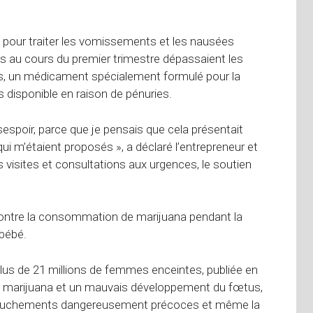
é pour traiter les vomissements et les nausées
els au cours du premier trimestre dépassaient les
is, un médicament spécialement formulé pour la
pas disponible en raison de pénuries.
espoir, parce que je pensais que cela présentait
i m’étaient proposés », a déclaré l’entrepreneur et
 visites et consultations aux urgences, le soutien
ontre la consommation de marijuana pendant la
 bébé.
lus de 21 millions de femmes enceintes, publiée en
 de marijuana et un mauvais développement du fœtus,
accouchements dangereusement précoces et même la