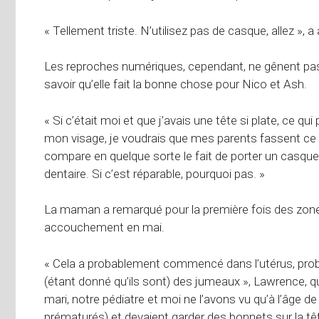
« Tellement triste. N’utilisez pas de casque, allez », 
Les reproches numériques, cependant, ne gênent pas 
savoir qu’elle fait la bonne chose pour Nico et Ash.
« Si c’était moi et que j’avais une tête si plate, ce q
mon visage, je voudrais que mes parents fassent ce qu
compare en quelque sorte le fait de porter un casqu
dentaire. Si c’est réparable, pourquoi pas. »
La maman a remarqué pour la première fois des zones
accouchement en mai.
« Cela a probablement commencé dans l’utérus, pro
(étant donné qu’ils sont) des jumeaux », Lawrence, q
mari, notre pédiatre et moi ne l’avons vu qu’à l’âge 
prématurés) et devaient garder des bonnets sur la tête