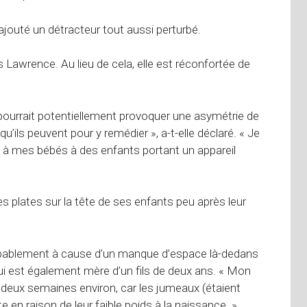
a ajouté un détracteur tout aussi perturbé.
Lawrence. Au lieu de cela, elle est réconfortée de
ui pourrait potentiellement provoquer une asymétrie de
’ils peuvent pour y remédier », a-t-elle déclaré. « Je
e à mes bébés à des enfants portant un appareil
 plates sur la tête de ses enfants peu après leur
bablement à cause d’un manque d’espace là-dedans
ui est également mère d’un fils de deux ans. « Mon
de deux semaines environ, car les jumeaux (étaient
 en raison de leur faible poids à la naissance. »