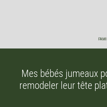
Aller
au
contenu
FAMI
Mes bébés jumeaux por
remodeler leur tête pla