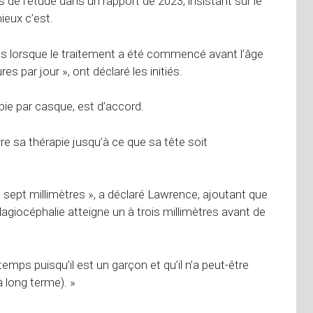
s de l’étude dans un rapport de 2023, insistant sur le
ieux c’est.
us lorsque le traitement a été commencé avant l’âge
s par jour », ont déclaré les initiés.
pie par casque, est d’accord.
ivre sa thérapie jusqu’à ce que sa tête soit
sept millimètres », a déclaré Lawrence, ajoutant que
giocéphalie atteigne un à trois millimètres avant de
emps puisqu’il est un garçon et qu’il n’a peut-être
à long terme). »