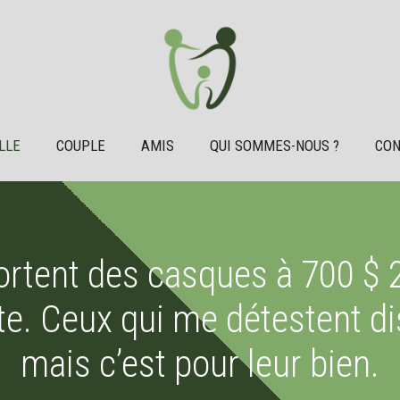
LLE
COUPLE
AMIS
QUI SOMMES-NOUS ?
CON
tent des casques à 700 $ 2
te. Ceux qui me détestent dis
mais c’est pour leur bien.