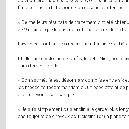
positionnelle modérée à sévère », ont écrit les auteur
fait que plus un bébé porte son casque longtemps, m
« De meilleurs résultats de traitement ont été obten
de 9 mois et que le casque a été porté plus de 15 heure
Lawrence, dont la fille a récemment terminé sa théra
Et elle laisse volontiers son fils, le petit Nico, poursu
parfaitement ronde.
« Son asymétrie est désormais comprise entre six et 
les médecins recommandent qu’un bébé atteint de pla
dire au revoir à son casque.
« Je suis simplement plus enclin à le garder plus longt
pas toujours de cheveux pour dissimuler (la planéité 