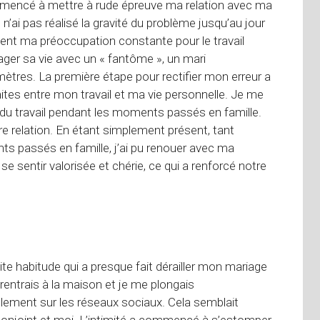
mencé à mettre à rude épreuve ma relation avec ma
’ai pas réalisé la gravité du problème jusqu’au jour
nt ma préoccupation constante pour le travail
rtager sa vie avec un « fantôme », un mari
tres. La première étape pour rectifier mon erreur a
mites entre mon travail et ma vie personnelle. Je me
du travail pendant les moments passés en famille.
e relation. En étant simplement présent, tant
 passés en famille, j’ai pu renouer avec ma
e sentir valorisée et chérie, ce qui a renforcé notre
te habitude qui a presque fait dérailler mon mariage
rentrais à la maison et je me plongais
lement sur les réseaux sociaux. Cela semblait
n conjoint et moi. L’intimité a commencé à s’estomper