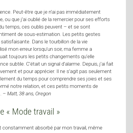
ence. Peut-être que je n’ai pas immédiatement
u que j’ai oublié de la remercier pour ses efforts
l du temps, ces oublis peuvent – ​​et se sont
timent de sous-estimation. Les petits gestes
satisfaisante. Dans le tourbillon de la vie
lisé mon erreur lorsqu’un soir, ma femme a
ait toujours les petits changements qu’elle
ce subtile. C’était un signal d’alarme. Depuis, j’ai fait
ivement et pour apprécier. Il ne s’agit pas seulement
itablement du temps pour comprendre ses joies et ses
mé notre relation, et ces petits moments de
e. –
Matt, 38 ans, Oregon
le « Mode travail »
était constamment absorbé par mon travail, même