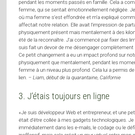
pendant les moments passés en famille. Cela a com
femme, qui se sentait émotionnellement négligée. Je n
où ma femme s’est effondrée et m’a expliqué comme
affectait notre relation. Elle avait l’impression de pa
physiquement présent mais mentalement à des kilomè
été de la reconnaître. J’ai commencé par fixer des li
suis fait un devoir de me désengager complètement 
Ce petit changement a eu un impact profond sur notr
physiquement que mentalement, pendant les moments
femme à un niveau plus profond. Cela lui a permis de s
lien.
– Liam, début de la quarantaine, Californie
3. J’étais toujours en ligne
«Je suis développeur Web et entrepreneur, et une peti
était d’être collée à mes gadgets technologiques. Je 
immédiatement dans les e-mails, le codage ou le défi
inoffensif, mais cela créait un mur virtuel entre mo