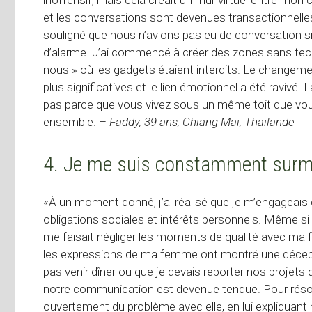
et les conversations sont devenues transactionnelles
souligné que nous n’avions pas eu de conversation sig
d’alarme. J’ai commencé à créer des zones sans techn
nous » où les gadgets étaient interdits. Le changem
plus significatives et le lien émotionnel a été ravivé. 
pas parce que vous vivez sous un même toit que vo
ensemble. –
Faddy, 39 ans, Chiang Mai, Thaïlande
4. Je me suis constamment sur
«À un moment donné, j’ai réalisé que je m’engageais 
obligations sociales et intérêts personnels. Même si 
me faisait négliger les moments de qualité avec ma
les expressions de ma femme ont montré une déception
pas venir dîner ou que je devais reporter nos projets 
notre communication est devenue tendue. Pour réso
ouvertement du problème avec elle, en lui expliquan