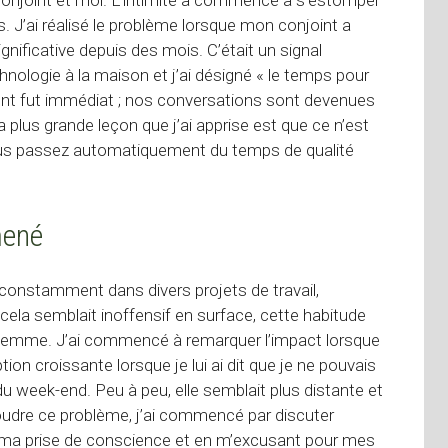
. J’ai réalisé le problème lorsque mon conjoint a
nificative depuis des mois. C’était un signal
ologie à la maison et j’ai désigné « le temps pour
ent fut immédiat ; nos conversations sont devenues
La plus grande leçon que j’ai apprise est que ce n’est
us passez automatiquement du temps de qualité
mené
constamment dans divers projets de travail,
cela semblait inoffensif en surface, cette habitude
 femme. J’ai commencé à remarquer l’impact lorsque
 croissante lorsque je lui ai dit que je ne pouvais
du week-end. Peu à peu, elle semblait plus distante et
udre ce problème, j’ai commencé par discuter
t ma prise de conscience et en m’excusant pour mes