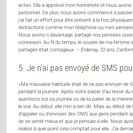
actes. Elle a apprécié mon honnêteté et nous avons d
personnel. De plus, nous avons commencé à passer 
j’ai fait un effort pour être présent à la fois physi
distractions comme mon téléphone ou mes pensées li
Nous avons ri davantage, partagé nos pensées ouver
connexion. Au fil du temps, le sourire de ma femm
partagés était contagieux. –
Erdenay, 32 ans, Californ
5. Je n’ai pas envoyé de SMS pou
«Ma mauvaise habitude était de ne pas envoyer de 
pendant la journée. Après notre baiser d’au revoir du ma
questions sur sa journée ou de lui parler de la mienn
le soir. Au début, elle n’en a rien dit. Mais au début de 
d’appeler ou d’envoyer des SMS aux gens pendant que je
de se sentir mieux et que je pensais à elle. Nous avon
réalisé à quel point cela comptait pour elle. J’ai dem