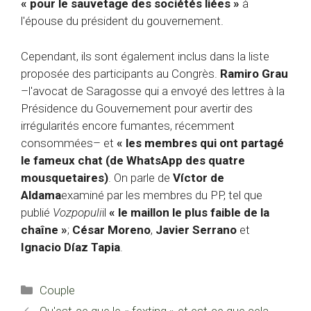
« pour le sauvetage des sociétés liées »
à
l'épouse du président du gouvernement.
Cependant, ils sont également inclus dans la liste
proposée des participants au Congrès.
Ramiro Grau
–l'avocat de Saragosse qui a envoyé des lettres à la
Présidence du Gouvernement pour avertir des
irrégularités encore fumantes, récemment
consommées– et
« les membres qui ont partagé
le fameux chat (de WhatsApp des quatre
mousquetaires)
. On parle de
Víctor de
Aldama
examiné par les membres du PP, tel que
publié
Vozpopuli
il
« le maillon le plus faible de la
chaîne »
;
César Moreno
,
Javier Serrano
et
Ignacio Díaz Tapia
.
Catégories
Couple
Qu'est-ce que le « fexting » et est-ce que cela