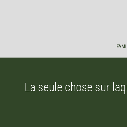
Aller
au
contenu
FAMI
La seule chose sur laq