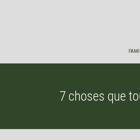
Aller
au
contenu
FAMI
7 choses que to