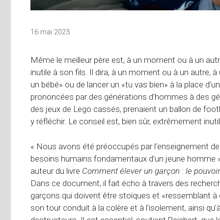
16 mai 2023
Même le meilleur père est, à un moment ou à un autre
inutile à son fils. Il dira, à un moment ou à un autre,
un bébé» ou de lancer un «tu vas bien» à la place d’u
prononcées par des générations d’hommes à des génér
des jeux de Lego cassés, prenaient un ballon de foot
y réfléchir. Le conseil est, bien sûr, extrêmement inutil
« Nous avons été préoccupés par l’enseignement de vie
besoins humains fondamentaux d’un jeune homme », e
auteur du livre
Comment élever un garçon : le pouvoi
Dans ce document, il fait écho à travers des recherc
garçons qui doivent être stoïques et «ressemblant à
son tour conduit à la colère et à l’isolement, ainsi 
destructeurs. Il est essentiel, soutient Reichert, que 