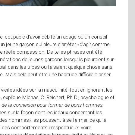
, coupable d’avoir débité un adage ou un conseil
 à un jeune garçon qui pleure d’arrêter «d’agir comme
ne réelle compassion. De telles phrases ont été
ations de jeunes garçons lorsqu’ils pleuraient sur
ball dans les tripes ou faisaient quelque chose sans
e. Mais cela peut être une habitude difficile à briser.
illes idées sur la masculinité, tout en ignorant les
xplique Michael C. Reichert, Ph.D., psychologue et
r de la connexion pour former de bons hommes
.
hes sur la façon dont les idéaux concernant les
 des hommes» les poussent à se fermer, ce qui à
qu’à des comportements irrespectueux, voire
les parents démythifient la masculinité et élèvent les