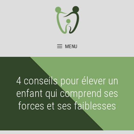
Aller
au
contenu
MENU
4 conseils pour élever un
enfant qui comprend ses
forces et ses faiblesses