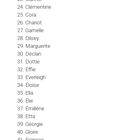
Clémentine
Cora
Chariot
Gamelle
Dilsey
Marguerite
Déclan
Dottie
Effie
Everleigh
Éloïse
Ella
Élie
Émillène
Etta
Géorgie
Gloire
Frances