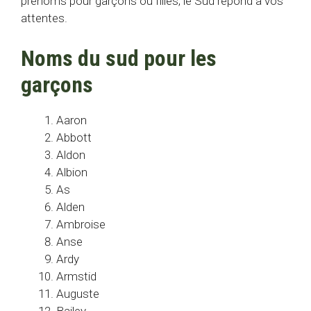
prénoms pour garçons ou filles, le Sud répond à vos
attentes.
Noms du sud pour les
garçons
Aaron
Abbott
Aldon
Albion
As
Alden
Ambroise
Anse
Ardy
Armstid
Auguste
Bailey