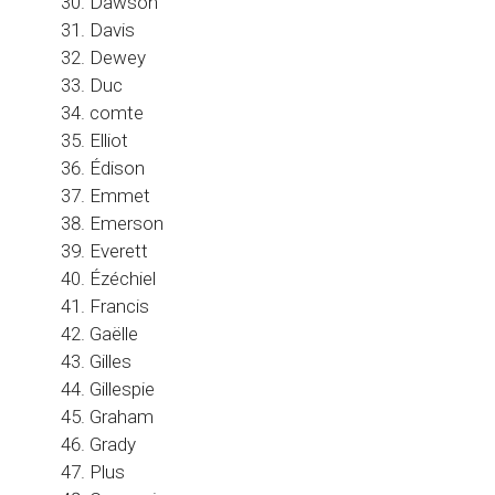
Dawson
Davis
Dewey
Duc
comte
Elliot
Édison
Emmet
Emerson
Everett
Ézéchiel
Francis
Gaëlle
Gilles
Gillespie
Graham
Grady
Plus