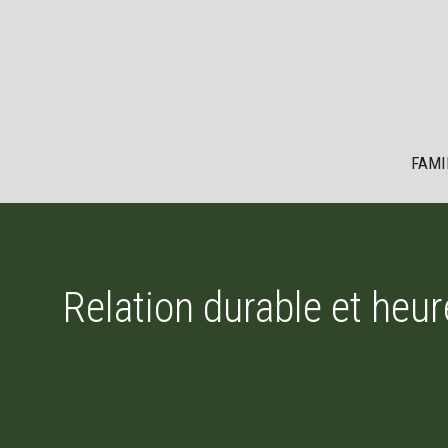
Aller
au
contenu
FAMI
Relation durable et heu