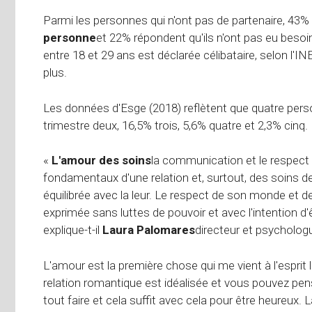
Parmi les personnes qui n'ont pas de partenaire, 43%
personne
et 22% répondent qu'ils n'ont pas eu besoin
entre 18 et 29 ans est déclarée célibataire, selon l'
plus.
Les données d'Esge (2018) reflètent que quatre pers
trimestre deux, 16,5% trois, 5,6% quatre et 2,3% cinq.
«
L'amour des soins
la communication et le respect s
fondamentaux d'une relation et, surtout, des soins de
équilibrée avec la leur. Le respect de son monde et
exprimée sans luttes de pouvoir et avec l'intention d'ê
explique-t-il
Laura Palomares
directeur et psycholo
L'amour est la première chose qui me vient à l'esprit
relation romantique est idéalisée et vous pouvez pense
tout faire et cela suffit avec cela pour être heureux. 