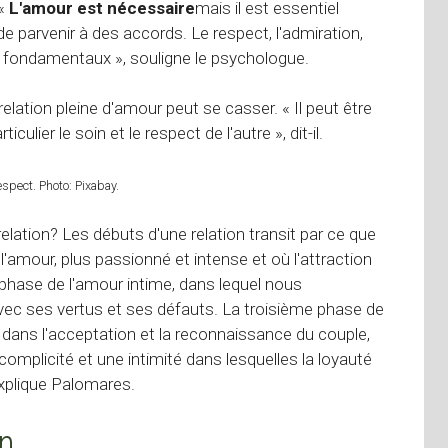
 «
L'amour est nécessaire
mais il est essentiel
e parvenir à des accords. Le respect, l'admiration,
 fondamentaux », souligne le psychologue.
lation pleine d'amour peut se casser. « Il peut être
culier le soin et le respect de l'autre », dit-il.
respect. Photo: Pixabay.
elation? Les débuts d'une relation transit par ce que
mour, plus passionné et intense et où l'attraction
a phase de l'amour intime, dans lequel nous
r avec ses vertus et ses défauts. La troisième phase de
e dans l'acceptation et la reconnaissance du couple,
omplicité et une intimité dans lesquelles la loyauté
 explique Palomares.
on