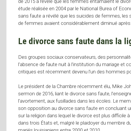
de 2015 a révélé que les femmes entamaient le divorc
étude réalisée en 2004 par le National Burea of ​​Eco
sans faute a révélé que les suicides de femmes, les
de femmes avaient considérablement diminué après l’a
Le divorce sans faute dans la l
Des groupes sociaux conservateurs, des personnalit
l’absence de faute nuit à l’institution du mariage et co
critiques est récemment devenu l’un des hommes poli
Le président de la Chambre récemment élu, Mike Joh
sermon de 2016, liant le divorce sans faute, l’enseigne
l’avortement, aux fusillades dans les écoles. Le m
son opposition au divorce sans faute en concluant un
sur la religion dans lequel le divorce est plus difficil
dans trois États et, malgré le plaidoyer du membre du 
mariés louisianiens entre 2000 et 2010.