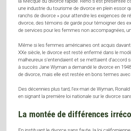
la Mecque du divorce rapide. Reno s’est présentée co
une industrie du tourisme de divorce en plein essor q
ranchs de divorce » pour attendre les exigences de 
divorce, des témoins de garde pour témoigner des e
de services pour les femmes non accompagnées, une 
Même si les femmes américaines ont acquis davantag
XXe siècle, le divorce est resté enfermé dans le modè
malheureux s’entendaient et se mettaient d’accord su
à succès Jane Wyman a demandé le divorce en 1948, 
de divorce, mais elle est restée en bons termes avec
Des décennies plus tard, l’ex-mari de Wyman, Ronald 
en signant la première loi nationale sur le divorce sa
La montée de différences irréco
En instituant le divorce sans faute, la loi californienne