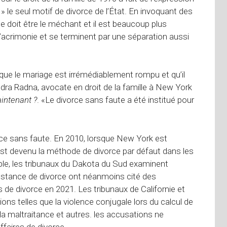
s » le seul motif de divorce de l’État. En invoquant des
ne doit être le méchant et il est beaucoup plus
acrimonie et se terminent par une séparation aussi
 que le mariage est irrémédiablement rompu et qu’il
andra Radna, avocate en droit de la famille à New York
aintenant ?
. «Le divorce sans faute a été institué pour
orce sans faute. En 2010, lorsque New York est
 est devenu la méthode de divorce par défaut dans les
mple, les tribunaux du Dakota du Sud examinent
instance de divorce ont néanmoins cité des
s de divorce en 2021. Les tribunaux de Californie et
ns telles que la violence conjugale lors du calcul de
 la maltraitance et autres. les accusations ne
ffaires de divorce.