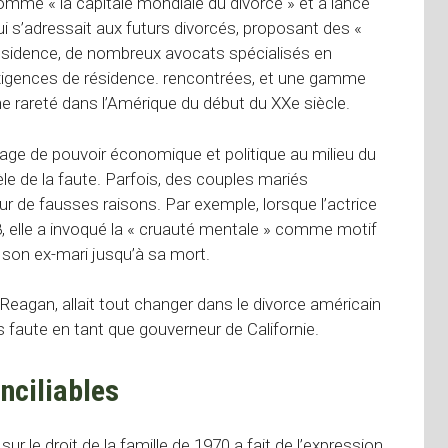
mme « la capitale mondiale du divorce » et a lancé
ui s’adressait aux futurs divorcés, proposant des «
résidence, de nombreux avocats spécialisés en
xigences de résidence. rencontrées, et une gamme
rareté dans l’Amérique du début du XXe siècle.
e de pouvoir économique et politique au milieu du
le de la faute. Parfois, des couples mariés
r de fausses raisons. Par exemple, lorsque l’actrice
elle a invoqué la « cruauté mentale » comme motif
 son ex-mari jusqu’à sa mort.
Reagan, allait tout changer dans le divorce américain
ns faute en tant que gouverneur de Californie.
nciliables
 sur le droit de la famille de 1970 a fait de l’expression