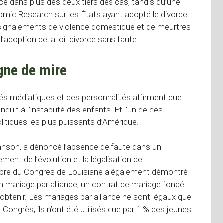
e dans plus des deux tiers des cas, tandis qu’une
nomic Research sur les États ayant adopté le divorce
 signalements de violence domestique et de meurtres
doption de la loi. divorce sans faute.
igne de mire
és médiatiques et des personnalités affirment que
nduit à l’instabilité des enfants. Et l’un de ces
tiques les plus puissants d’Amérique.
nson, a dénoncé l’absence de faute dans un
ment de l’évolution et la légalisation de
embre du Congrès de Louisiane a également démontré
 mariage par alliance, un contrat de mariage fondé
e à obtenir. Les mariages par alliance ne sont légaux que
Congrès, ils n’ont été utilisés que par 1 % des jeunes