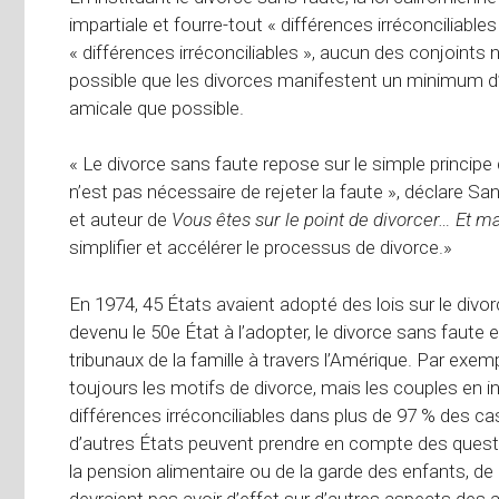
impartiale et fourre-tout « différences irréconciliable
« différences irréconciliables », aucun des conjoints 
possible que les divorces manifestent un minimum d’
amicale que possible.
« Le divorce sans faute repose sur le simple principe
n’est pas nécessaire de rejeter la faute », déclare S
et auteur de
Vous êtes sur le point de divorcer… Et m
simplifier et accélérer le processus de divorce.»
En 1974, 45 États avaient adopté des lois sur le div
devenu le 50e État à l’adopter, le divorce sans faute
tribunaux de la famille à travers l’Amérique. Par exe
toujours les motifs de divorce, mais les couples en 
différences irréconciliables dans plus de 97 % des ca
d’autres États peuvent prendre en compte des questio
la pension alimentaire ou de la garde des enfants, de
devraient pas avoir d’effet sur d’autres aspects des a