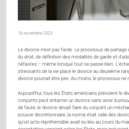
16 novembre 2023
Le divorce n’est pas facile. Le processus de partage
du droit, de définition des modalités de garde et d’a
néfastes – même lorsque tout se passe bien. L’éch
stressants de la vie place le divorce au deuxième ran
divorce pourrait être pire. Au moins, le processus ne 
Aujourd’hui, tous les États américains prévoient le div
conjoints peut entamer un divorce sans avoir à prouv
de faute, le divorce devait faire du conjoint un méch
pouvoir discrétionnaire, la norme était celle des divo
qu’un acte répréhensible avait eu lieu au cours du 
acceptables variaient selon les États, mais incluaient gé