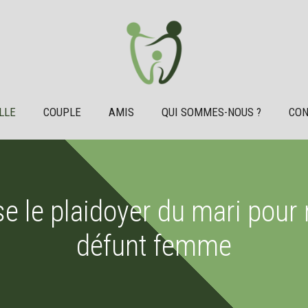
LLE
COUPLE
AMIS
QUI SOMMES-NOUS ?
CON
e le plaidoyer du mari pour
défunt femme