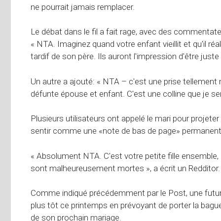
ne pourrait jamais remplacer.
Le débat dans le fil a fait rage, avec des commentat
« NTA. Imaginez quand votre enfant vieillit et qu'il réa
tardif de son père. Ils auront l'impression d'être juste
Un autre a ajouté: « NTA – c'est une prise tellement m
défunte épouse et enfant. C'est une colline que je ser
Plusieurs utilisateurs ont appelé le mari pour projete
sentir comme une «note de bas de page» permanente
« Absolument NTA. C'est votre petite fille ensemble,
sont malheureusement mortes », a écrit un Redditor.
Comme indiqué précédemment par le Post, une future
plus tôt ce printemps en prévoyant de porter la bagu
de son prochain mariage.