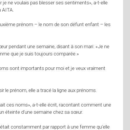
 je ne voulais pas blesser ses sentiments», a-t-elle
m AITA.
euxième prénom – le nom de son défunt enfant – les
œur pendant une semaine, disant à son mari: «Je ne
mme que je suis toujours comparée.»
 noms sont importants pour moi et je veux vraiment
ir le prénom, elle a tracé la ligne aux prénoms.
 ait ces noms», a-t-elle écrit, racontant comment une
un éteinte d'une semaine chez sa sœur.
ille était constamment par rapport à une femme qu'elle