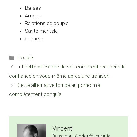
Balises
Amour
Relations de couple
Santé mentale
bonheur
Catégories
Couple
Infidélité et estime de soi: comment récupérer la
confiance en vous-même après une trahison
Cette alternative torride au porno m'a
complètement conquis
Vincent
Dans mon rôle de rédacteur, je