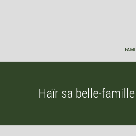
Aller
au
contenu
FAMI
Haïr sa belle-famill