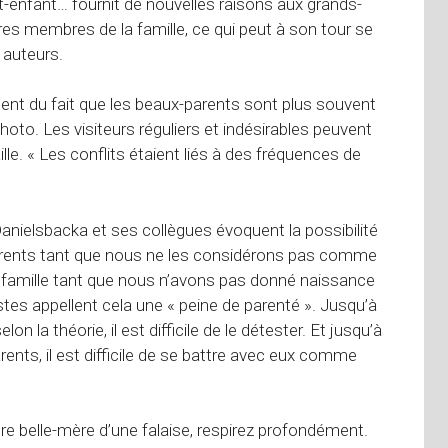
tit-enfant… fournit de nouvelles raisons aux grands-
utres membres de la famille, ce qui peut à son tour se
s auteurs.
ment du fait que les beaux-parents sont plus souvent
hoto. Les visiteurs réguliers et indésirables peuvent
le. « Les conflits étaient liés à des fréquences de
Danielsbacka et ses collègues évoquent la possibilité
rents tant que nous ne les considérons pas comme
famille tant que nous n’avons pas donné naissance
tes appellent cela une « peine de parenté ». Jusqu’à
 la théorie, il est difficile de le détester. Et jusqu’à
ts, il est difficile de se battre avec eux comme
re belle-mère d’une falaise, respirez profondément.