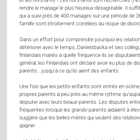
et les hors-la-loi ? Les hors-la-loi sont recherchés !)
et
rendre le mariage le plus heureux désagréable. Il suf
qui a suivi près de 400 mariages sur une période de 26
famille sont étroitement corrélées au risque de divor
Dans un effort pour comprendre pourquoi les relati
détériorer avec le temps, Danielsbacka et ses col
finlandais mariés à quelle fréquence ils se disputaien
général, les Finlandais ont déclaré avoir eu plus de d
parents… jusqu’à ce qu’ils aient des enfants.
Une fois que les petits-enfants sont entrés en scène,
propres parents à peu près au même rythme qu’aup
disputer avec leurs beaux-parents. Les disputes entre 
fréquentes lorsque les grands-parents aidaient à éleve
suggère que les belles-mères qui veulent des relatio
gagner.