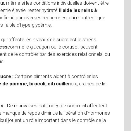
ur, même si les conditions individuelles doivent être
émie élevée, rester hydraté
Il aide les reins à
nfirmé par diverses recherches, qui montrent que
s faible d’hyperglycémie.
 qui affecte les niveaux de sucre est le stress.
ess
comme le glucagon ou le cortisol, peuvent
t de le contrôler par des exercices relationnels, du
ie.
sucre :
Certains aliments aident à contrôler les
e de pomme, brocoli, citrouille
noix, graines de lin
s :
De mauvaises habitudes de sommeil affectent
e manque de repos diminue la libération d'hormones
l
qui jouent un rôle important dans le contrôle de la