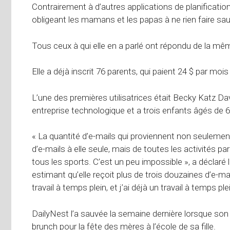
Contrairement à d’autres applications de planification f
obligeant les mamans et les papas à ne rien faire sauf
Tous ceux à qui elle en a parlé ont répondu de la mêm
Elle a déjà inscrit 76 parents, qui paient 24 $ par moi
L’une des premières utilisatrices était Becky Katz D
entreprise technologique et a trois enfants âgés de 
« La quantité d’e-mails qui proviennent non seulemen
d’e-mails à elle seule, mais de toutes les activités pa
tous les sports. C’est un peu impossible », a déclaré
estimant qu’elle reçoit plus de trois douzaines d’e-mai
travail à temps plein, et j’ai déjà un travail à temps pl
DailyNest l’a sauvée la semaine dernière lorsque son e-m
brunch pour la fête des mères à l’école de sa fille.