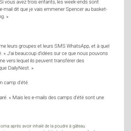
« Si vous avez trois enfants, les week-ends sont
l’e-mail dit que je vais emmener Spencer au basket-
g. »
rne leurs groupes et leurs SMS WhatsApp, et à quel
éclaré. « J’ai beaucoup d’idées sur ce que nous pouvons
 vers lequel ils peuvent transférer des
ique DailyNest. »
un camp d’été.
claré. « Mais les e-mails des camps d’été sont une
coma après avoir inhalé de la poudre à gâteau