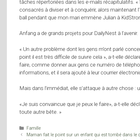
tâches répertoriées dans les e-mails récapitulatifs. 
consacrés à diviser et à conquérir, alors maintenant 
ball pendant que mon mari emmène Julian à KidStron
Anfang a de grands projets pour DailyNest à l’avenir.
« Un autre problème dont les gens m’ont parlé conce
point il est très difficile de suivre cela », a-t-elle d
faire, comme donner aux gens ce numéro de téléphone
informations, et il sera ajouté à leur courrier électron
Mais dans l’immédiat, elle s’attaque à autre chose : 
«Je suis convaincue que je peux le faire», a-t-elle dé
toute autre bête. »
Catégories
Famille
Maman fait le point sur un enfant qui est tombé dans le 