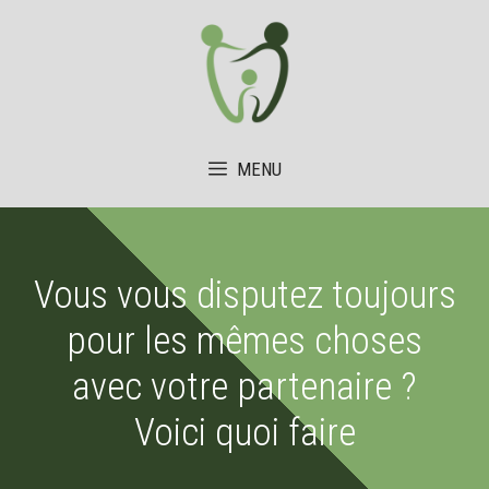
Aller
au
contenu
MENU
Vous vous disputez toujours
pour les mêmes choses
avec votre partenaire ?
Voici quoi faire