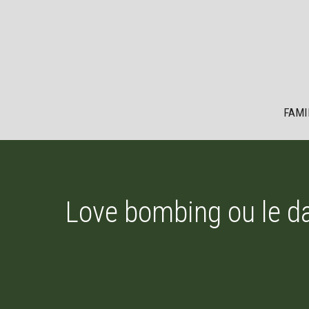
Aller
au
contenu
FAMI
Love bombing ou le da