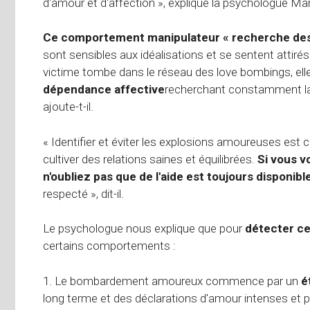
d'amour et d'affection », explique la psychologue Marí
Ce comportement manipulateur « recherche des 
sont sensibles aux idéalisations et se sentent attirés 
victime tombe dans le réseau des love bombings, ell
dépendance affective
recherchant constamment la va
ajoute-t-il.
« Identifier et éviter les explosions amoureuses est c
cultiver des relations saines et équilibrées.
Si vous v
n'oubliez pas que de l'aide est toujours disponibl
respecté », dit-il.
Le psychologue nous explique que pour
détecter ce
certains comportements :
1. Le bombardement amoureux commence par un
é
long terme et des déclarations d'amour intenses et 