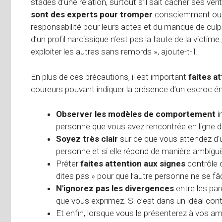
stades d’une relation, surtout s’il sait cacher ses véri
sont des experts pour tromper
consciemment ou 
responsabilité pour leurs actes et du manque de culpa
d’un profil narcissique n’est pas la faute de la victim
exploiter les autres sans remords », ajoute-t-il.
En plus de ces précautions, il est important
faites a
coureurs pouvant indiquer la présence d’un escroc é
Observer les modèles de comportement
i
personne que vous avez rencontrée en ligne d
Soyez très clair
sur ce que vous attendez d'
personne et si elle répond de manière ambiguë
Prêter
faites attention aux signes
contrôle o
dites pas » pour que l’autre personne ne se fâ
N'ignorez pas les divergences
entre les par
que vous exprimez. Si c’est dans un idéal conti
Et enfin, lorsque vous le présenterez à vos am