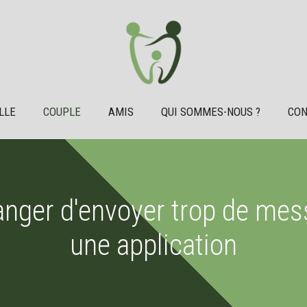
LLE
COUPLE
AMIS
QUI SOMMES-NOUS ?
CON
nger d'envoyer trop de mess
une application