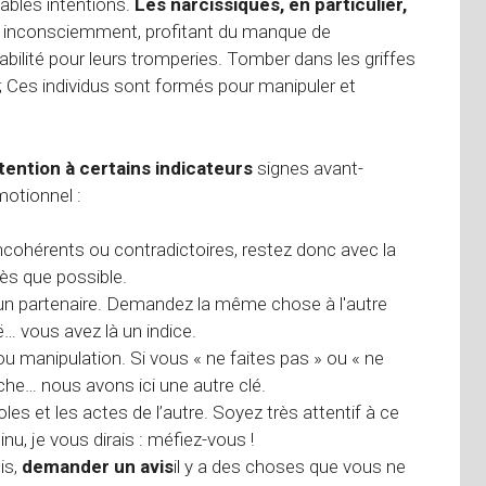
tables intentions.
Les narcissiques, en particulier,
inconsciemment, profitant du manque de
bilité pour leurs tromperies. Tomber dans les griffes
e ; Ces individus sont formés pour manipuler et
ttention à certains indicateurs
signes avant-
motionnel :
ncohérents ou contradictoires, restez donc avec la
ès que possible.
un partenaire. Demandez la même chose à l'autre
… vous avez là un indice.
u manipulation. Si vous « ne faites pas » ou « ne
che… nous avons ici une autre clé.
oles et les actes de l’autre. Soyez très attentif à ce
nu, je vous dirais : méfiez-vous !
is,
demander un avis
il y a des choses que vous ne