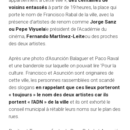
appartiennent à cette ville »,
des centaines de
voisins entassés
à partir de 19 heures, la place qui
porte le nom de Francisco Rabal de la ville, avec la
présence d'artistes de renom comme
Jorge Sanz
ou Pepe Viyuela
le président de l'Académie du
cinéma,
Fernando Martínez-Leite
ou des proches
des deux artistes.
Après une photo d'Asunción Balaguer et Paco Raval
et une banderole sur laquelle on pouvait lire 'Pour la
culture. Francisco et Asunción sont originaires de
cette ville, les personnes rassemblées ont scandé
des slogans
en rappelant que ces lieux porteront
« toujours » le nom des deux artistes car ils
portent « l'ADN » de la ville
et ils ont exhorté le
conseil municipal à rétablir leurs noms sur le plan des
rues.