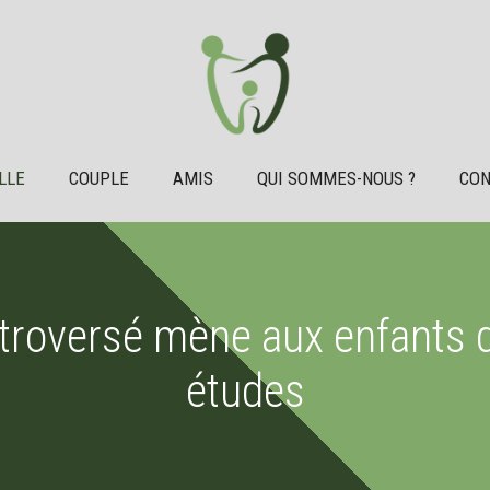
LLE
COUPLE
AMIS
QUI SOMMES-NOUS ?
CON
troversé mène aux enfants qu
études