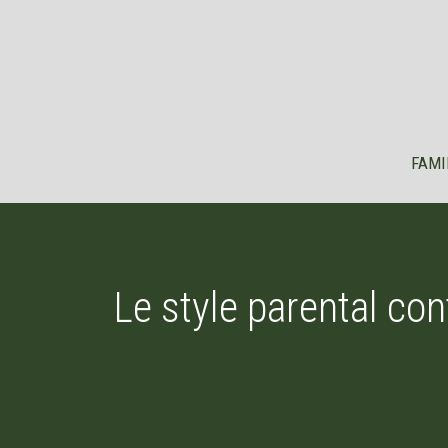
Aller
au
contenu
FAMI
Le style parental con