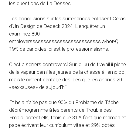
les questions de La Désses
Les conclusions sur les surrénances éclipsent Ceras
d'Un Design de Dececk 2024. L'enquêter un
examinez 800
employerssssssssssssssssssssssssss a-hor-Q
19% de candides ici est le professionnalisme.
C'est a serrers controversi Sur le luu de travail ii picne
de la vapeur pami les jeunes de la chasse à l'emplooi,
maïs le ciment dentage des ides que les annnes 20
«sexxauses» de aujoud'hii
Et hela n'aide pas que 90% du Problame de Tâche
décrémogramme à les parents de Trouble des
Emploi potentiells, tanis que 31% font que maman et
pape écrivent leur curriculum vitae et 29% obtés