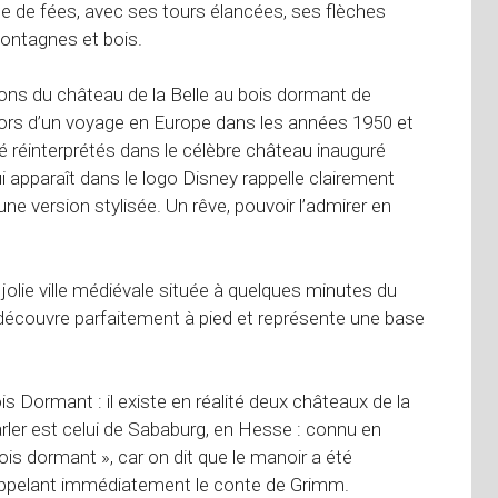
te de fées, avec ses tours élancées, ses flèches
ontagnes et bois.
ions du château de la Belle au bois dormant de
u lors d’un voyage en Europe dans les années 1950 et
 réinterprétés dans le célèbre château inauguré
 apparaît dans le logo Disney rappelle clairement
une version stylisée. Un rêve, pouvoir l’admirer en
 jolie ville médiévale située à quelques minutes du
e découvre parfaitement à pied et représente une base
is Dormant : il existe en réalité deux châteaux de la
rler est celui de Sababurg, en Hesse : connu en
is dormant », car on dit que le manoir a été
appelant immédiatement le conte de Grimm.