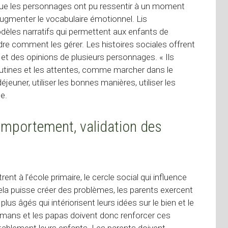
 que les personnages ont pu ressentir à un moment
ugmenter le vocabulaire émotionnel. Lis
èles narratifs qui permettent aux enfants de
dre comment les gérer. Les histoires sociales offrent
et des opinions de plusieurs personnages. « Ils
routines et les attentes, comme marcher dans le
déjeuner, utiliser les bonnes manières, utiliser les
e.
omportement, validation des
nt à l’école primaire, le cercle social qui influence
e cela puisse créer des problèmes, les parents exercent
us âgés qui intériorisent leurs idées sur le bien et le
mans et les papas doivent donc renforcer ces
tablement leurs enfants. Les parents doivent