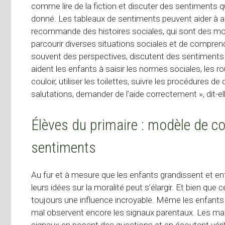
comme lire de la fiction et discuter des sentiments
donné. Les tableaux de sentiments peuvent aider à a
recommande des histoires sociales, qui sont des mod
parcourir diverses situations sociales et de compren
souvent des perspectives, discutent des sentiments 
aident les enfants à saisir les normes sociales, les 
couloir, utiliser les toilettes, suivre les procédures de 
salutations, demander de l’aide correctement », dit-ell
Élèves du primaire : modèle de c
sentiments
Au fur et à mesure que les enfants grandissent et entre
leurs idées sur la moralité peut s’élargir. Et bien qu
toujours une influence incroyable. Même les enfants pl
mal observent encore les signaux parentaux. Les ma
signaux en posant des questions et en écoutant véri