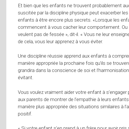
Et bien que les enfants ne trouvent probablement auc
suscitée par la discipline physique peut exacerber 
enfants à être encore plus secrets. «Lorsque les enfa
commencent à vous cacher leur comportement. Ou ils
veulent pas de fessée », dit-il. « Vous ne leur ense
de cela, vous leur apprenez à vous éviter.
Une discipline réussie apprend aux enfants à comprendr
manière appropriée la prochaine fois qu’ils se trouve
grandira dans la conscience de soi et l’harmonisatio
évitant.
Vous voulez vraiment aider votre enfant à s’engager 
aux parents de montrer de l’empathie à leurs enfants
manière plus appropriée des situations similaires à 
positif.
« Si votre enfant s’en prend à un frère pour avoir pr