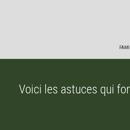
Aller
au
contenu
FAMI
Voici les astuces qui f