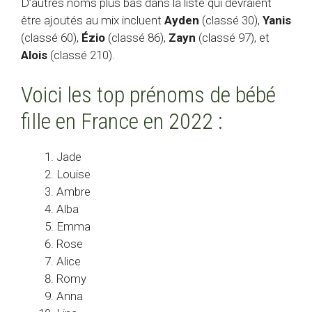
D’autres noms plus bas dans la liste qui devraient
être ajoutés au mix incluent
Ayden
(classé 30),
Yanis
(classé 60),
Ézio
(classé 86),
Zayn
(classé 97), et
Alois
(classé 210).
Voici les top prénoms de bébé
fille en France en 2022 :
Jade
Louise
Ambre
Alba
Emma
Rose
Alice
Romy
Anna