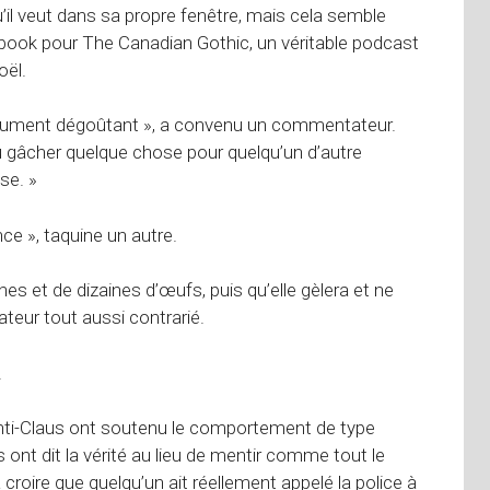
il veut dans sa propre fenêtre, mais cela semble
cebook pour The Canadian Gothic, un véritable podcast
oël.
olument dégoûtant », a convenu un commentateur.
u gâcher quelque chose pour quelqu’un d’autre
se. »
e », taquine un autre.
es et de dizaines d’œufs, puis qu’elle gèlera et ne
ateur tout aussi contrarié.
.
ti-Claus ont soutenu le comportement de type
s ont dit la vérité au lieu de mentir comme tout le
croire que quelqu’un ait réellement appelé la police à