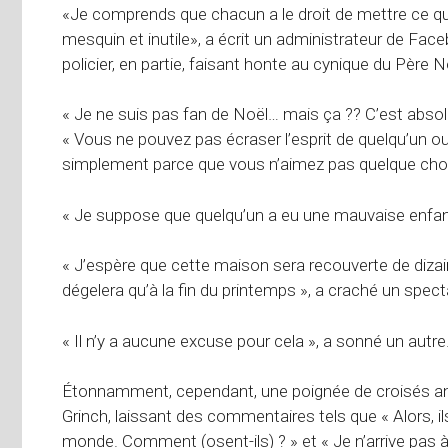
«Je comprends que chacun a le droit de mettre ce qu’
mesquin et inutile», a écrit un administrateur de Fa
policier, en partie, faisant honte au cynique du Père N
« Je ne suis pas fan de Noël… mais ça ?? C’est abs
« Vous ne pouvez pas écraser l’esprit de quelqu’un o
simplement parce que vous n’aimez pas quelque cho
« Je suppose que quelqu’un a eu une mauvaise enfanc
« J’espère que cette maison sera recouverte de dizain
dégelera qu’à la fin du printemps », a craché un spect
« Il n’y a aucune excuse pour cela », a sonné un autre
Étonnamment, cependant, une poignée de croisés an
Grinch, laissant des commentaires tels que « Alors, il
monde. Comment (osent-ils) ? » et « Je n’arrive pas à 