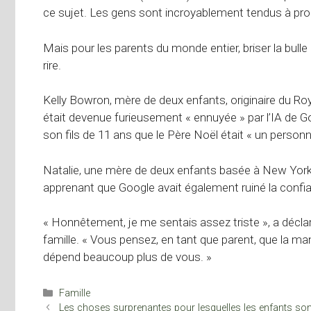
ce sujet. Les gens sont incroyablement tendus à pro
Mais pour les parents du monde entier, briser la bull
rire.
Kelly Bowron, mère de deux enfants, originaire du R
était devenue furieusement « ennuyée » par l’IA de G
son fils de 11 ans que le Père Noël était « un personna
Natalie, une mère de deux enfants basée à New York,
apprenant que Google avait également ruiné la confian
« Honnêtement, je me sentais assez triste », a décla
famille. « Vous pensez, en tant que parent, que la 
dépend beaucoup plus de vous. »
Catégories
Famille
Les choses surprenantes pour lesquelles les enfants son