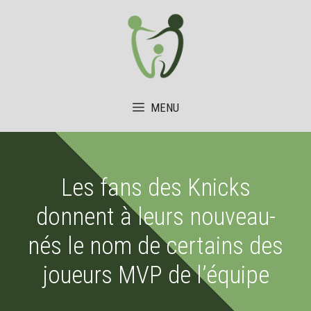
Aller
au
contenu
MENU
Les fans des Knicks
donnent à leurs nouveau-
nés le nom de certains des
joueurs MVP de l’équipe