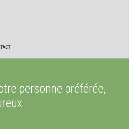
TACT
otre personne préférée,
ureux