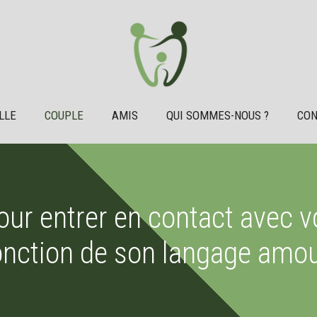
LLE
COUPLE
AMIS
QUI SOMMES-NOUS ?
CON
ur entrer en contact avec v
onction de son langage amo