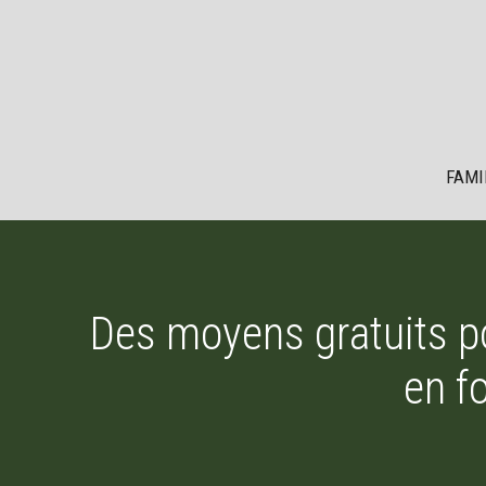
Aller
au
contenu
FAMI
Des moyens gratuits po
en f